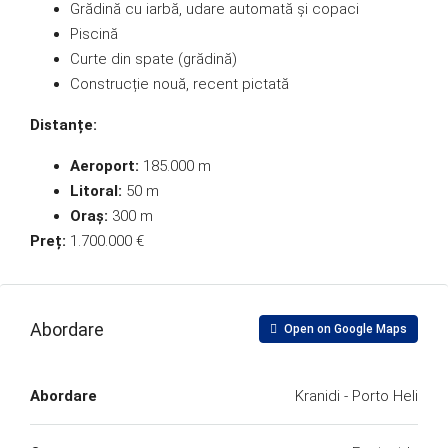
Grădină cu iarbă, udare automată și copaci
Piscină
Curte din spate (grădină)
Construcție nouă, recent pictată
Distanțe:
Aeroport:
185.000 m
Litoral:
50 m
Oraș:
300 m
Preț:
1.700.000 €
Abordare
Open on Google Maps
Abordare
Kranidi - Porto Heli