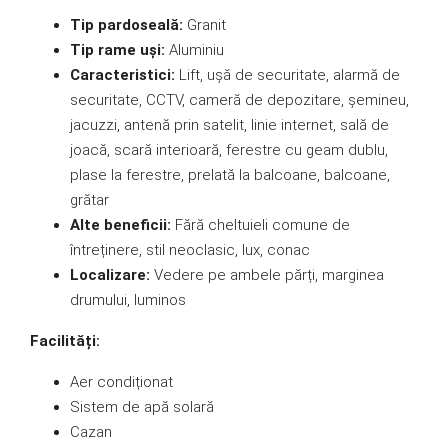
Tip pardoseală:
Granit
Tip rame uși:
Aluminiu
Caracteristici:
Lift, ușă de securitate, alarmă de
securitate, CCTV, cameră de depozitare, șemineu,
jacuzzi, antenă prin satelit, linie internet, sală de
joacă, scară interioară, ferestre cu geam dublu,
plase la ferestre, prelată la balcoane, balcoane,
grătar
Alte beneficii:
Fără cheltuieli comune de
întreținere, stil neoclasic, lux, conac
Localizare:
Vedere pe ambele părți, marginea
drumului, luminos
Facilități:
Aer condiționat
Sistem de apă solară
Cazan