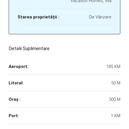
Vacation Homes, Vila
Starea proprietății :
De Vânzare
Detalii Suplimentare
Aeroport:
185 KM
Litoral:
50 M
Oraș :
300 M
Port:
1 KM