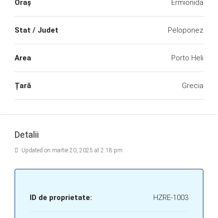
Oraș
Ermionida
Stat / Judet
Peloponez
Area
Porto Heli
Țară
Grecia
Detalii
Updated on martie 20, 2025 at 2:18 pm
ID de proprietate:
HZRE-1003