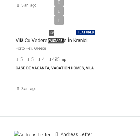
3 ani ago
€4,000,000
FEATURED
DE
Vilă Cu Vedere La Mare În Kranidi
VÂNZARE
Porto Heli, Greece
5
5
4
485
mp
CASE DE VACANTA, VACATION HOMES, VILA
3 ani ago
Andreas Lefter