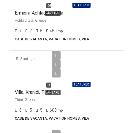
FEATURED
DE
Ermioni, Achladitsa, Vila
VÂNZARE
Achladitsa, Greece
7
7
5
450
mp
CASE DE VACANTA, VACATION HOMES, VILA
3 ani ago
FEATURED
DE
Villa, Kranidi, Thini
VÂNZARE
Thini, Greece
6
5
5
600
mp
CASE DE VACANTA, VACATION HOMES, VILA