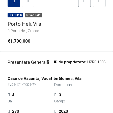
FEATURED
DE VÂNZARE
Porto Heli, Vila
Porto Heli, Greece
€1,700,000
Prezentare Generală
ID de proprietate:
HZRE-1003
Case de Vacanta, Vacation Homes, Vila
5
Type of Property
Dormitoare
4
3
Băi
Garaje
270
2020