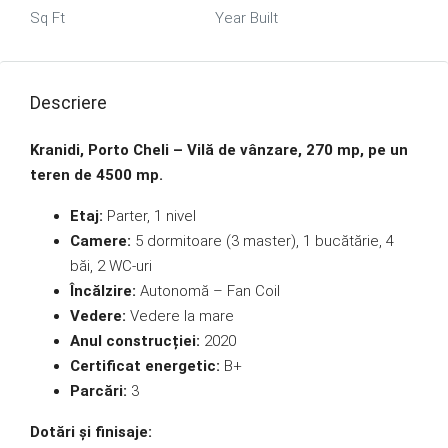
Sq Ft
Year Built
Descriere
Kranidi, Porto Cheli – Vilă de vânzare, 270 mp, pe un
teren de 4500 mp.
Etaj:
Parter, 1 nivel
Camere:
5 dormitoare (3 master), 1 bucătărie, 4
băi, 2 WC-uri
Încălzire:
Autonomă – Fan Coil
Vedere:
Vedere la mare
Anul construcției:
2020
Certificat energetic:
B+
Parcări:
3
Dotări și finisaje: