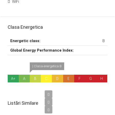
WiFi
Clasa Energetica
Energetic class:
B
Global Energy Performance Index:
| Clasa energetica B
A+
A
B
C
D
E
F
G
H
Listări Similare
€3,100,000