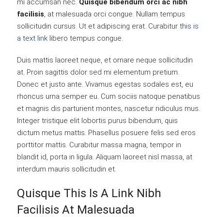
mi accumsan nec.
Quisque bibendum orci ac nibh
facilisis
, at malesuada orci congue. Nullam tempus
sollicitudin cursus. Ut et adipiscing erat. Curabitur
this is
a text link
libero tempus congue.
Duis mattis laoreet neque, et ornare neque sollicitudin
at. Proin sagittis dolor sed mi elementum pretium.
Donec et justo ante. Vivamus egestas sodales est, eu
rhoncus urna semper eu. Cum sociis natoque penatibus
et magnis dis parturient montes, nascetur ridiculus mus.
Integer tristique elit lobortis purus bibendum, quis
dictum metus mattis. Phasellus posuere felis sed eros
porttitor mattis. Curabitur massa magna, tempor in
blandit id, porta in ligula. Aliquam laoreet nisl massa, at
interdum mauris sollicitudin et.
Quisque This Is A Link Nibh
Facilisis At Malesuada